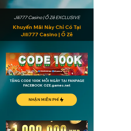
Jili777 Casino | Ồ Zê EXCLUSIVE
Khuyến Mãi Này Chỉ Có Tại
Jili777 Casino | Ồ Zê
TẶNG CODE 100K MỖI NGÀY TẠI FANPAGE
FACEBOOK OZE.games.net
NHẬN MIỄN PHÍ