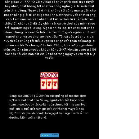
​Sòng bạc Jili777 | Ồ Zê, tự hào có những trò chơi trực tuyến
hay nhất, chất lượng tốt nhất và công nghệ giải trí mới nhất
trên thị trường. Ngay cả ở nhà, chúng tôi cũng mang đến cho
khách hàng giải trí chơi game 777 Slot trực tuyến chất lượng
cao. Làm việc với các nhà thiết kế trò chơi từ khắp nơi trên
thế giới, chúng tôi đã tùy chỉnh tất cả trò chơi của mình theo
trải nghiệm người dùng. Ngoài nhiều loại trò chơi slot khác
nhau, chúng tôi còn tổ chức các trò chơi giữa người chơi với
người chơi và trò chơi ảo trực tiếp. Tất cả các trò chơi trực
tuyến của chúng tôi đều được lựa chọn cẩn thận để mang lại
niềm vui tối đa cho người chơi. Chúng tôi có đội ngũ nhân
viên trẻ, tận tâm phục vụ khách hàng 24/7. Họ sẵn sàng trả lời
các câu hỏi của bạn bất cứ lúc nào trong ngày và với một NỤ
CƯỜI!!
Sòng bạc Jili777 | Ồ Zê tích cực quảng bá trò chơi dưới
sự kiểm soát chặt chẽ. Vì vậy, người chơi bắt buộc phải
tuân theo các quy tắc cơ bản của chúng tôi như sau: Họ
phải đủ 18 tuổi để tham gia bất kỳ trò chơi may rủi nào.
Người chơi phải đặt cược trong giới hạn ngân sách sẵn có
dưới sự kiểm soát chặt chẽ.