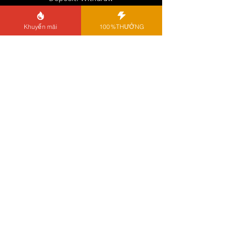
Blog​
Khuyến mãi
100%THƯỞNG
Terms & Conditions
Privacy Policy
Gaming License
Responsible Gaming
Advertising contact