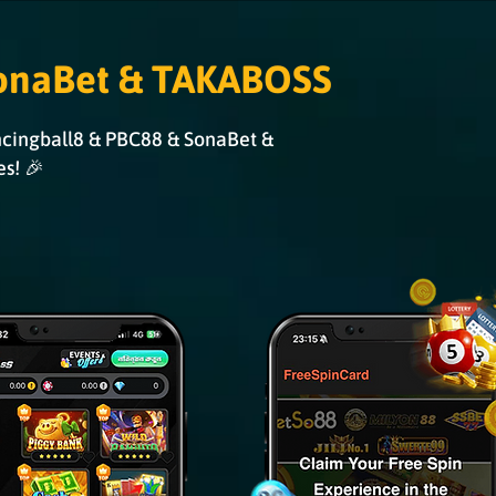
SonaBet & TAKABOSS
uncingball8 & PBC88 & SonaBet &
es! 🎉