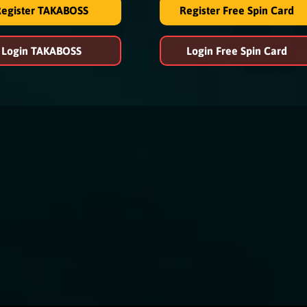
Register TAKABOSS
Register Free Spin Card
Login TAKABOSS
Login Free Spin Card