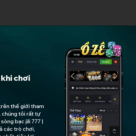
khi chơi
trên thế giới tham
 chúng tôi rất tự
òng bạc jili 777 |
 các trò chơi,