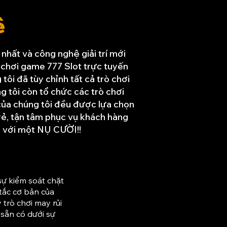
ê
 nhất và công nghệ giải trí mới
í chơi game 777 Slot trực tuyến
tôi đã tùy chỉnh tất cả trò chơi
g tôi còn tổ chức các trò chơi
n của chúng tôi đều được lựa chọn
trẻ, tận tâm phục vụ khách hàng
và với một NỤ CƯỜI!!
sự kiểm soát chặt
 tắc cơ bản của
 trò chơi may rủi
 sẵn có dưới sự